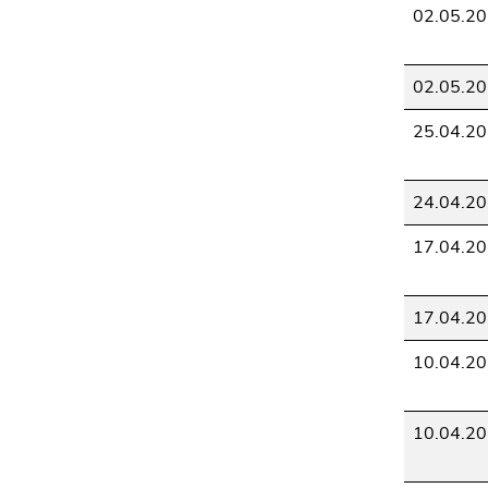
Seitenbereichs.
02.05.2
Zur
Übersicht
der
02.05.2
Seitenbereiche
25.04.2
24.04.2
17.04.2
17.04.2
10.04.2
10.04.2