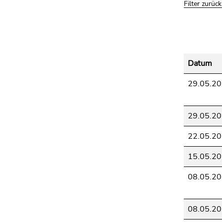
4)
Filter zurüc
Zu
den
Zusatzinformationen
(Zugriffstaste
5)
Datum
Zu
29.05.2
den
Seiteneinstellungen
(Benutzer/Sprache)
29.05.2
(Zugriffstaste
8)
22.05.2
Zur
15.05.2
Suche
(Zugriffstaste
08.05.2
9)
Ende
08.05.2
dieses