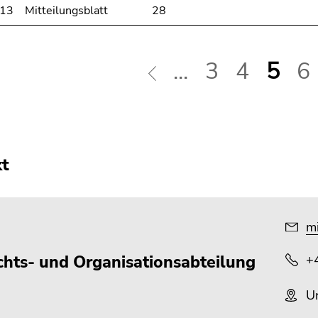
013
Mitteilungsblatt
28
...
3
4
5
6
kt
mi
chts- und Organisationsabteilung
+
Un