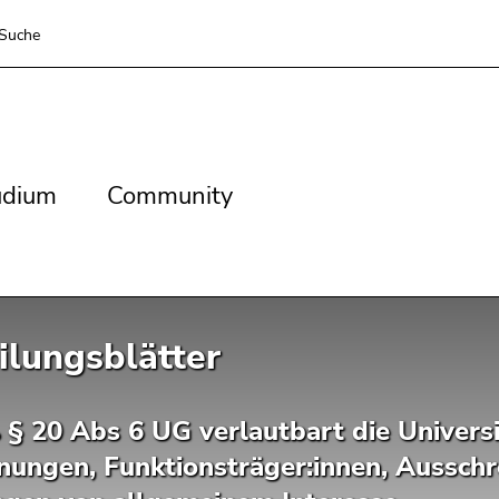
Suche
dium
Community
udium
Community
ilungsblätter
 20 Abs 6 UG verlautbart die Universit
nungen, Funktionsträger:innen, Ausschr