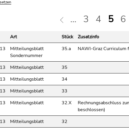
ksetzen
...
3
4
5
6
Art
Stück
Zusatzinfo
013
Mitteilungsblatt
35.a
NAWI-Graz Curriculum f
Sondernummer
013
Mitteilungsblatt
35
013
Mitteilungsblatt
34
013
Mitteilungsblatt
33
013
Mitteilungsblatt
32.X
Rechnungsabschluss zum
beschlossen)
013
Mitteilungsblatt
32