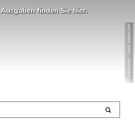
Ausgaben finden Sie hier.
© photokozyr - stock.adobe.com