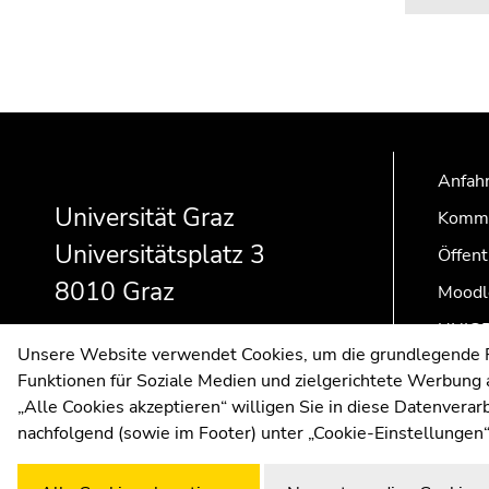
Beginn
Ende
Ende
des
dieses
dieses
Seitenbereichs:
Seitenbereichs.
Seitenbereichs.
Anfahr
Zusatzinformationen:
Zur
Zur
Universität Graz
Kommu
Übersicht
Übersicht
Universitätsplatz 3
der
der
Öffent
Seitenbereiche
Seitenbereiche
8010 Graz
Moodl
UNIGR
Unsere Website verwendet Cookies, um die grundlegende Fu
Funktionen für Soziale Medien und zielgerichtete Werbung a
„Alle Cookies akzeptieren“ willigen Sie in diese Datenvera
nachfolgend (sowie im Footer) unter „Cookie-Einstellungen“