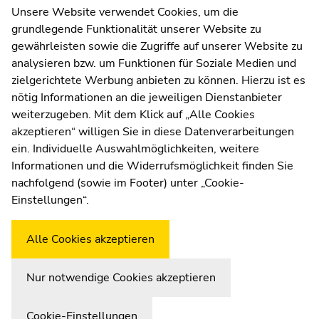
Kommunikation und Öffentlichkeitsarbeit
Unsere Website verwendet Cookies, um die
grundlegende Funktionalität unserer Website zu
Moodle
gewährleisten sowie die Zugriffe auf unserer Website zu
UNIGRAZonline
analysieren bzw. um Funktionen für Soziale Medien und
Impressum
zielgerichtete Werbung anbieten zu können. Hierzu ist es
Datenschutzerklärung
nötig Informationen an die jeweiligen Dienstanbieter
Cookie-Einstellungen
weiterzugeben. Mit dem Klick auf „Alle Cookies
Barrierefreiheitserklärung
akzeptieren“ willigen Sie in diese Datenverarbeitungen
ein. Individuelle Auswahlmöglichkeiten, weitere
Informationen und die Widerrufsmöglichkeit finden Sie
nachfolgend (sowie im Footer) unter „Cookie-
Wetterstation
Uni Graz
Einstellungen“.
Alle Cookies akzeptieren
Nur notwendige Cookies akzeptieren
Zur Übersicht der Seitenbereiche
Beginn des Seitenbereichs:
Ende dieses Seitenbereichs.
Cookie-Einstellungen