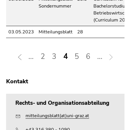
Sondernummer
Bachelorstudium
Betriebswirtscha
(Curriculum 202
03.05.2023
Mitteilungsblatt
28
...
2
3
4
5
6
...
Kontakt
Rechts- und Organisationsabteilung
mitteilungsblatt(at)uni-graz.at
+43 316 380 - 1090