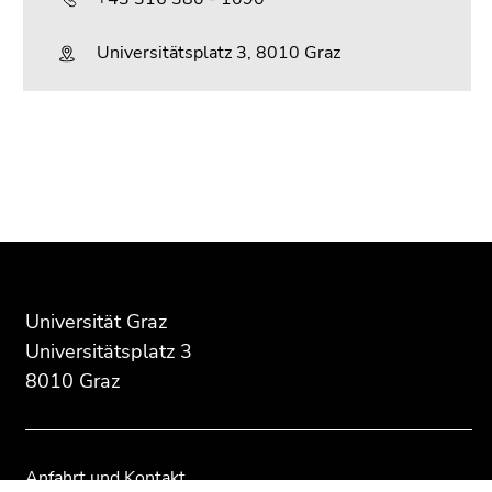
Universitätsplatz 3, 8010 Graz
Beginn
Ende
Ende
des
dieses
dieses
Seitenbereichs:
Seitenbereichs.
Seitenbereichs.
Zusatzinformationen:
Zur
Zur
Übersicht
Übersicht
der
der
Seitenbereiche
Seitenbereiche
Universität Graz
Universitätsplatz 3
8010 Graz
Anfahrt und Kontakt