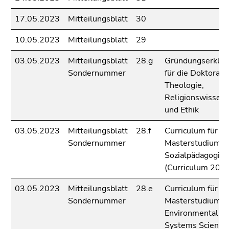
Seitenbereichs.
Zur
17.05.2023
Mitteilungsblatt
30
Übersicht
der
10.05.2023
Mitteilungsblatt
29
Seitenbereiche
03.05.2023
Mitteilungsblatt
28.g
Gründungserklär
Sondernummer
für die Doktorats
Theologie,
Religionswissens
und Ethik
03.05.2023
Mitteilungsblatt
28.f
Curriculum für da
Sondernummer
Masterstudium
Sozialpädagogik
(Curriculum 202
03.05.2023
Mitteilungsblatt
28.e
Curriculum für da
Sondernummer
Masterstudium
Environmental
Systems Sciences