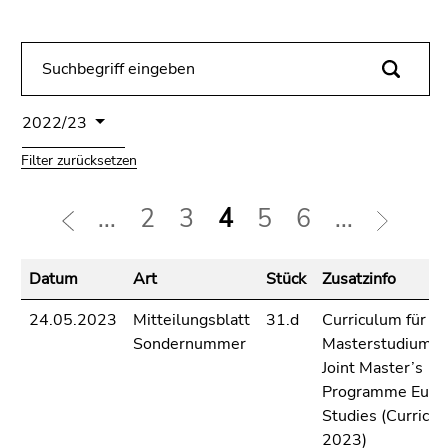
bestätigen
Sie diesen
Link.
Beginn
Zum
des
Inhalt
2022/23
Seitenbereichs:
(Zugriffstaste
Filter zurücksetzen
Seitenbereiche:
1)
Zur
...
2
3
4
5
6
...
Positionsanzeige
(Zugriffstaste
2)
Datum
Art
Stück
Zusatzinfo
Zur
Hauptnavigation
24.05.2023
Mitteilungsblatt
31.d
Curriculum für da
(Zugriffstaste
Sondernummer
Masterstudium A
3)
Joint Master’s
Zur
Programme Euro
Unternavigation
Studies (Curricu
(Zugriffstaste
2023)