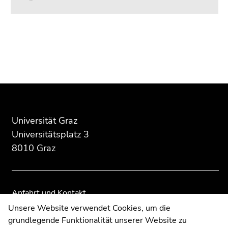
Beginn
Ende
Ende
des
dieses
dieses
Seitenbereichs:
Seitenbereichs.
Seitenbereichs.
Zusatzinformationen:
Zur
Zur
Übersicht
Übersicht
der
der
Seitenbereiche
Seitenbereiche
Universität Graz
Universitätsplatz 3
8010 Graz
Anfahrt und Kontakt
Kommunikation und Öffentlichkeitsarbeit
Unsere Website verwendet Cookies, um die
grundlegende Funktionalität unserer Website zu
Moodle