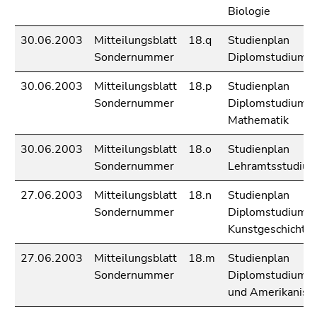
Seitenbereichs.
Biologie
Zur
Übersicht
30.06.2003
Mitteilungsblatt
18.q
Studienplan
der
Sondernummer
Diplomstudium 
Seitenbereiche
30.06.2003
Mitteilungsblatt
18.p
Studienplan
Sondernummer
Diplomstudium
Mathematik
30.06.2003
Mitteilungsblatt
18.o
Studienplan
Sondernummer
Lehramtsstudiu
27.06.2003
Mitteilungsblatt
18.n
Studienplan
Sondernummer
Diplomstudium
Kunstgeschichte
27.06.2003
Mitteilungsblatt
18.m
Studienplan
Sondernummer
Diplomstudium An
und Amerikanisti