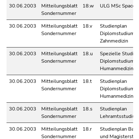
4)
30.06.2003
Mitteilungsblatt
18.w
ULG MSc Space S
Zu
Sondernummer
den
Zusatzinformationen
30.06.2003
Mitteilungsblatt
18.v
Studienplan
(Zugriffstaste
Sondernummer
Diplomstudium
5)
Zahnmedizin
Zu
30.06.2003
Mitteilungsblatt
18.u
Spezielle Studie
den
Sondernummer
Diplomstudium
Seiteneinstellungen
Humanmedizin
(Benutzer/Sprache)
(Zugriffstaste
30.06.2003
Mitteilungsblatt
18.t
Studienplan
8)
Sondernummer
Diplomstudium
Zur
Humanmedizin
Suche
(Zugriffstaste
30.06.2003
Mitteilungsblatt
18.s
Studienplan
9)
Sondernummer
Lehramtsstudiu
Ende
30.06.2003
Mitteilungsblatt
18.r
Studienplan Bakk
dieses
Sondernummer
und Magisterstud