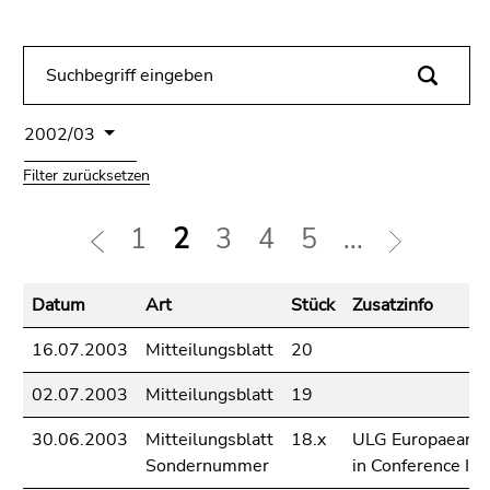
bestätigen
Sie diesen
Link.
Beginn
Zum
des
Inhalt
2002/03
Seitenbereichs:
(Zugriffstaste
Filter zurücksetzen
Seitenbereiche:
1)
Zur
1
2
3
4
5
...
Positionsanzeige
(Zugriffstaste
2)
Datum
Art
Stück
Zusatzinfo
Zur
Hauptnavigation
16.07.2003
Mitteilungsblatt
20
(Zugriffstaste
3)
02.07.2003
Mitteilungsblatt
19
Zur
30.06.2003
Mitteilungsblatt
18.x
ULG Europaean M
Unternavigation
Sondernummer
in Conference Int
(Zugriffstaste