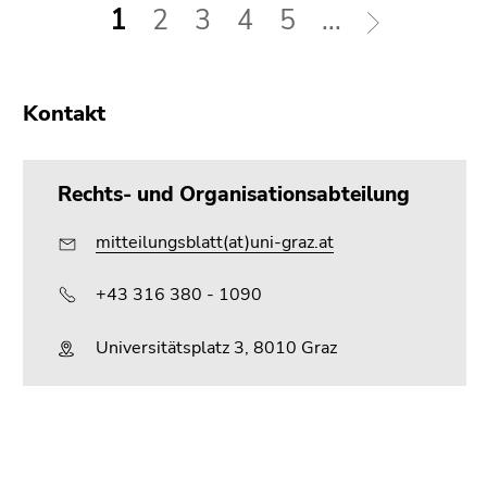
1
2
3
4
5
...
Kontakt
Rechts- und Organisationsabteilung
mitteilungsblatt(at)uni-graz.at
+43 316 380 - 1090
Universitätsplatz 3, 8010 Graz
Beginn
Ende
Ende
des
dieses
dieses