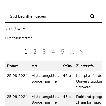
bestätigen
Sie diesen
Link.
Beginn
Zum
des
Inhalt
2023/24
Seitenbereichs:
(Zugriffstaste
Filter zurücksetzen
Seitenbereiche:
1)
Zur
1
2
3
4
5
...
Positionsanzeige
(Zugriffstaste
2)
Datum
Art
Stück
Zusatzinfo
Zur
Hauptnavigation
25.09.2024
Mitteilungsblatt
46.b
Lehrplan für den
(Zugriffstaste
Sondernummer
Universitätskurs
3)
Steward
Zur
Unternavigation
25.09.2024
Mitteilungsblatt
46.a
Doktoratsprogr
(Zugriffstaste
Sondernummer
„Transformatione