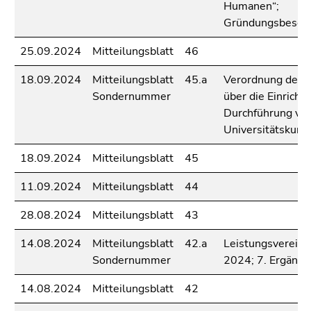
4)
Humanen“;
Zu
Gründungsbesch
den
25.09.2024
Mitteilungsblatt
46
Zusatzinformationen
(Zugriffstaste
18.09.2024
Mitteilungsblatt
45.a
Verordnung des 
5)
Sondernummer
über die Einricht
Zu
Durchführung vo
den
Universitätskurs
Seiteneinstellungen
(Benutzer/Sprache)
18.09.2024
Mitteilungsblatt
45
(Zugriffstaste
11.09.2024
Mitteilungsblatt
44
8)
Zur
28.08.2024
Mitteilungsblatt
43
Suche
(Zugriffstaste
14.08.2024
Mitteilungsblatt
42.a
Leistungsverein
9)
Sondernummer
2024; 7. Ergänzu
Ende
14.08.2024
Mitteilungsblatt
42
dieses