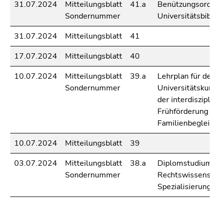
Seitenbereichs.
31.07.2024
Mitteilungsblatt
41.a
Benützungsordnu
Zur
Sondernummer
Universitätsbibli
Übersicht
31.07.2024
Mitteilungsblatt
41
der
Seitenbereiche
17.07.2024
Mitteilungsblatt
40
10.07.2024
Mitteilungsblatt
39.a
Lehrplan für den
Sondernummer
Universitätskurs
der interdisziplin
Frühförderung u
Familienbegleitu
10.07.2024
Mitteilungsblatt
39
03.07.2024
Mitteilungsblatt
38.a
Diplomstudium d
Sondernummer
Rechtswissensch
Spezialisierungs