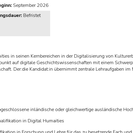
eginn:
September 2026
ungsdauer:
Befristet
ties in seinen Kernbereichen in der Digitalisierung von Kulturerbe
rpunkt auf digitale Geschichtswissenschaften mit einem Schwerp
haft. Der:die Kandidat:in übernimmt zentrale Lehraufgaben im 
geschlossene inländische oder gleichwertige ausländische Hoc
alifikation in Digital Humaities
ikation in Forschung und Lehre für das zu besetzende Fach und P