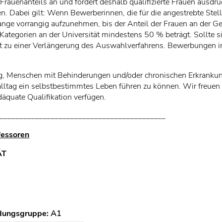
 Frauenanteils an und fordert deshalb qualifizierte Frauen ausd
. Dabei gilt: Wenn Bewerberinnen, die für die angestrebte Stell
ange vorrangig aufzunehmen, bis der Anteil der Frauen an der G
 Kategorien an der Universität mindestens 50 % beträgt. Sollte 
t zu einer Verlängerung des Auswahlverfahrens. Bewerbungen i
trag, Menschen mit Behinderungen und/oder chronischen Erkranku
alltag ein selbstbestimmtes Leben führen zu können. Wir freu
äquate Qualifikation verfügen.
__________________________________________
fessoren
ÄT
dungsgruppe:
A1