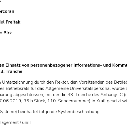
l
orcoran
ial
Freitak
en
Birk
en Einsatz von personenbezogener Informations- und Komm
43. Tranche
Unterzeichnung durch den Rektor, den Vorsitzenden des Betrieb
es Betriebsrats für das Allgemeine Universitätspersonal wurde 
nbarung abgeschlossen, mit der die 43. Tranche des Anhangs C
7.06.2019, 36.b Stück, 110. Sondernummer) in Kraft gesetzt wi
Systeme) beinhaltet folgende Systembeschreibung:
anagement / uniIT