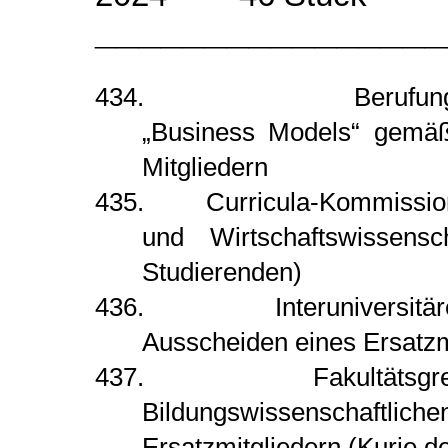
________________
434. Berufungskommis
„Business Models“ gemä
Mitgliedern
435. Curricula-Kommission f
und Wirtschaftswissens
Studierenden)
436. Interuniversitäre Cu
Ausscheiden eines Ersatzmi
437. Fakultätsgremium
Bildungswissenschaftl
Ersatzmitgliedern (Kurie d