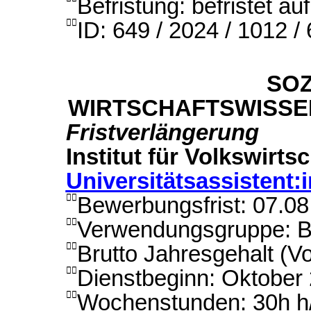
Befristung: befristet au
ID: 649 / 2024 / 1012 /

SOZ
WIRTSCHAFTSWISSE
Fristverlängerung
Institut für Volkswirts
Universitätsassistent:
Bewerbungsfrist: 07.0

Verwendungsgruppe: B

Brutto Jahresgehalt (Vo

Dienstbeginn: Oktober

Wochenstunden: 30h 
