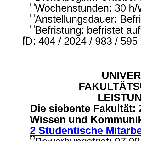
Wochenstunden: 30 h

Anstellungsdauer: Befr

Befristung: befristet au

ID: 404 / 2024 / 983 / 595

UNIVER
FAKULTÄTS
LEISTU
Die siebente Fakultät:
Wissen und Kommunik
2 Studentische Mitarbe
