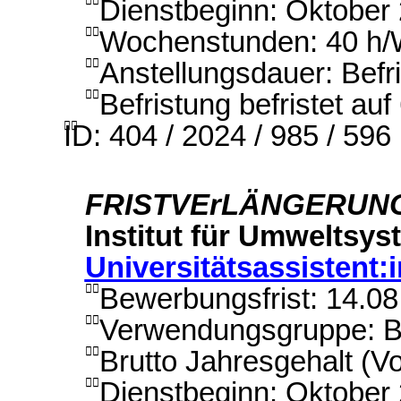
Dienstbeginn: Oktober

Wochenstunden: 40 h

Anstellungsdauer: Befr

Befristung befristet au

ID: 404 / 2024 / 985 / 596

FRISTVErLÄNGERUN
Institut für Umweltsy
Universitätsassistent:
Bewerbungsfrist: 14.0

Verwendungsgruppe: B

Brutto Jahresgehalt (Vo

Dienstbeginn: Oktober
