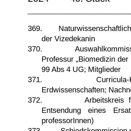
________________
369. Naturwissenschaftliche 
der Vizedekanin
370. Auswahlkommission 
Professur „Biomedizin der
99 Abs 4 UG; Mitglieder
371. Curricula-Kommis
Erdwissenschaften; Nachno
372. Arbeitskreis für G
Entsendung eines Ersatz
professorInnen)
373. Schiedskommission gem