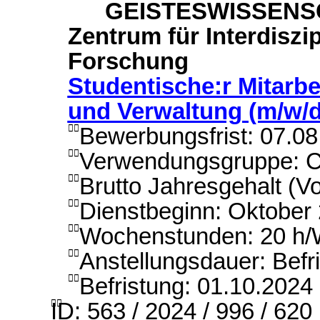
GEISTESWISSENS
Zentrum für Interdiszi
Forschung
Studentische:r Mitarbe
und Verwaltung (m/w/d
Bewerbungsfrist: 07.0

Verwendungsgruppe: 

Brutto Jahresgehalt (Vo

Dienstbeginn: Oktober

Wochenstunden: 20 h

Anstellungsdauer: Befr

Befristung: 01.10.2024

ID: 563 / 2024 / 996 / 620
