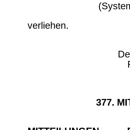
(Syste
verliehen.
De
377. M