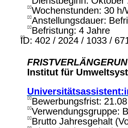
Dienstbeginn: Oktober
Wochenstunden: 30 h

Anstellungsdauer: Befr

Befristung: 4 Jahre

ID: 402 / 2024 / 1033 / 67

FRISTVERLÄNGERU
Institut für Umweltsy
Universitätsassistent:
Bewerbungsfrist: 21.0

Verwendungsgruppe: B

Brutto Jahresgehalt (Vo
