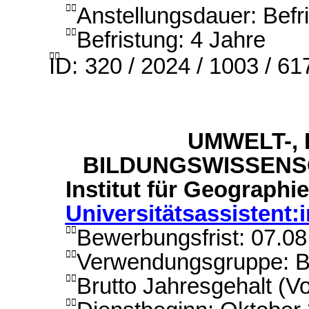
Anstellungsdauer: Befr

Befristung: 4 Jahre


ID:
320 / 2024 / 1003 / 61
UMWELT-,
BILDUNGSWISSENS
Institut für Geograph
Universitätsassistent:
Bewerbungsfrist: 07.0

Verwendungsgruppe: B

Brutto Jahresgehalt (Vo

