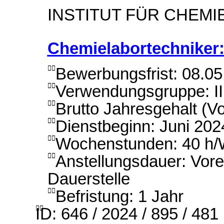
INSTITUT FÜR CHEMI
Chemielabortechniker:
Bewerbungsfrist: 08.0

Verwendungsgruppe: II

Brutto Jahresgehalt (Vo

Dienstbeginn: Juni 202

Wochenstunden: 40 h

Anstellungsdauer: Vorer

Dauerstelle
Befristung: 1 Jahr

ID: 646 / 2024 / 895 / 481
