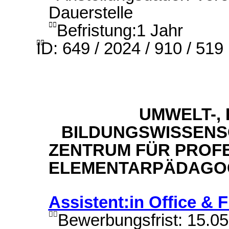
Dauerstelle
Befristung:1 Jahr

ID: 649 / 2024 / 910 / 519

UMWELT-,
BILDUNGSWISSENS
ZENTRUM FÜR PROFE
ELEMENTARPÄDAGOG
Assistent:in Office & 

Bewerbungsfrist: 15.0