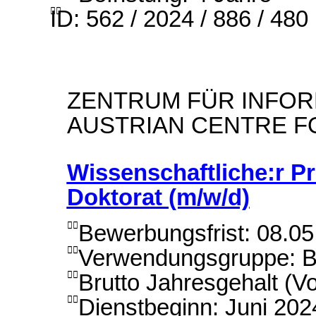
ID: 562 / 2024 / 886 / 480

ZENTRUM FÜR INFOR
AUSTRIAN CENTRE FO
Wissenschaftliche:r Pr
Doktorat (m/w/d)
Bewerbungsfrist: 08.0

Verwendungsgruppe: B1

Brutto Jahresgehalt (Vo

Dienstbeginn: Juni 202
