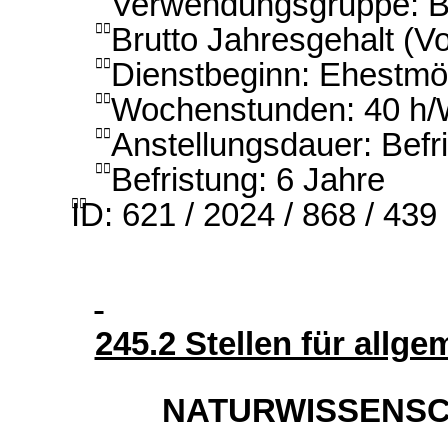
Verwendungsgruppe: B1
Brutto Jahresgehalt (Vo

Dienstbeginn: Ehestmö

Wochenstunden: 40 h

Anstellungsdauer: Befri

Befristung: 6 Jahre

ID: 621 / 2024 / 868 / 439

245.2 Stellen für allg
NATURWISSENSC