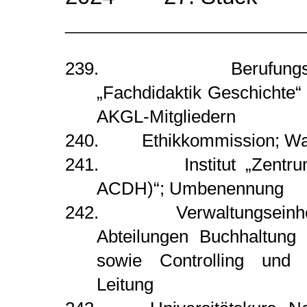
________________
239. Berufungskommis
„Fachdidaktik Geschicht
AKGL-Mitgliedern
240. Ethikkommission; Wahl
241. Institut „Zentrum fü
ACDH)“; Umbenennung
242. Verwaltungseinheit 
Abteilungen Buchhaltung u
sowie Controlling und R
Leitung