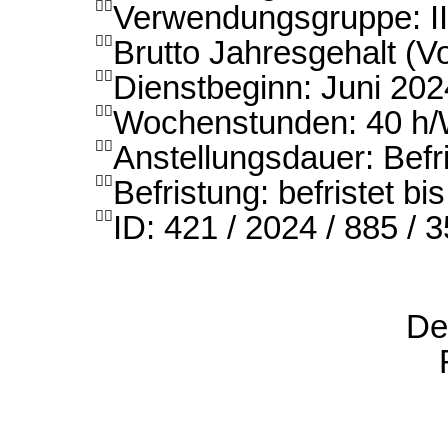

Verwendungsgruppe: I

Brutto Jahresgehalt (Vo

Dienstbeginn: Juni 202

Wochenstunden: 40 h

Anstellungsdauer: Befri

Befristung: befristet bi

ID: 421 / 2024 / 885 / 
De