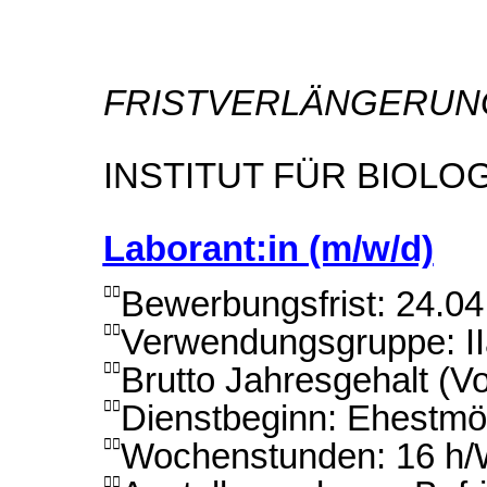
FRISTVERLÄNGERUN
INSTITUT FÜR BIOLO
Laborant:in (m/w/d)
Bewerbungsfrist: 24.0

Verwendungsgruppe: II

Brutto Jahresgehalt (Vo

Dienstbeginn: Ehestmö

Wochenstunden: 16 h

