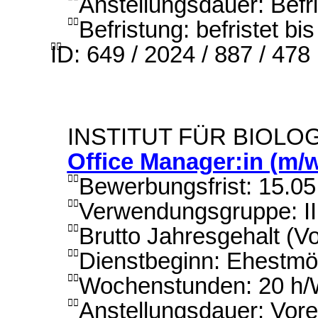
Anstellungsdauer: Befri
Befristung: befristet bi

ID: 649 / 2024 / 887 / 478

INSTITUT FÜR BIOLO
Office Manager:in (m/w
Bewerbungsfrist: 15.0

Verwendungsgruppe: I

Brutto Jahresgehalt (Vo

Dienstbeginn: Ehestmö

Wochenstunden: 20 h

Anstellungsdauer: Vorer
