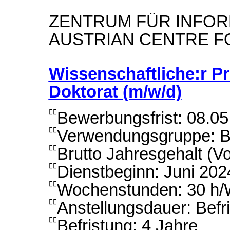
ZENTRUM FÜR INFOR
AUSTRIAN CENTRE FO
Wissenschaftliche:r Pr
Doktorat (m/w/d)
Bewerbungsfrist: 08.0

Verwendungsgruppe: B1

Brutto Jahresgehalt (Vo

Dienstbeginn: Juni 202

Wochenstunden: 30 h

Anstellungsdauer: Befri

Befristung: 4 Jahre
