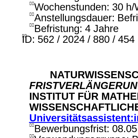
Wochenstunden: 30 h

Anstellungsdauer: Befri

Befristung: 4 Jahre

ID: 562 / 2024 / 880 / 454

NATURWISSENSC
FRISTVERLÄNGERU
INSTITUT FÜR MATH
WISSENSCHAFTLICH
Universitätsassistent:
Bewerbungsfrist: 08.0

