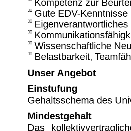
Kompetenz zur Beurtei

Gute EDV-Kenntnisse

Eigenverantwortliches

Kommunikationsfähigk

Wissenschaftliche Neug

Belastbarkeit, Teamfähi
Unser Angebot
Einstufung
Gehaltsschema des Univ
Mindestgehalt
Das kollektivvertragli