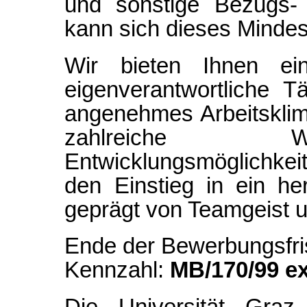
und sonstige Bezugs- 
kann sich dieses Mindes
Wir bieten Ihnen ei
eigenverantwortliche T
angenehmes Arbeitsklima
zahlreiche We
Entwicklungsmöglichkeit
den Einstieg in ein he
geprägt von Teamgeist 
Ende der Bewerbungsfri
Kennzahl:
MB/170/99 ex
Die Universität Graz