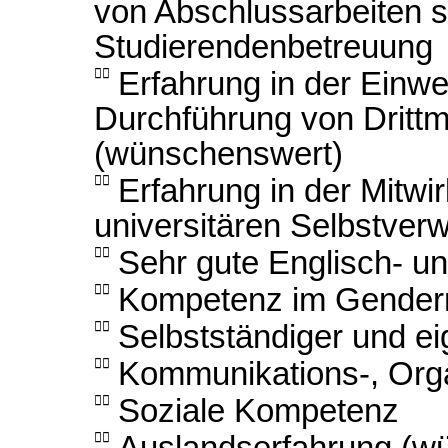
von Abschlussarbeiten 
Studierendenbetreuung

Erfahrung in der Einw
Durchführung von Drittmi
(wünschenswert)

Erfahrung in der Mitw
universitären Selbstver

Sehr gute Englisch- u

Kompetenz im Gender

Selbstständiger und eig

Kommunikations-, Orga

Soziale Kompetenz

Auslandserfahrung (w