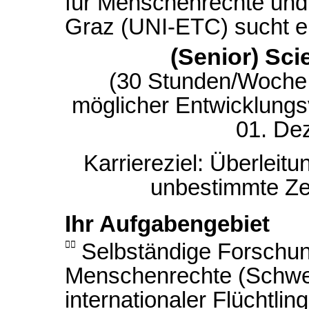
für Menschenrechte und 
Graz (UNI-ETC) sucht e
(Senior) Sci
(30 Stunden/Woche; b
möglicher Entwicklungs
01. De
Karriereziel: Überleitu
unbestimmte Zeit
Ihr Aufgabengebiet

Selbständige Forschung
Menschenrechte (Schwer
internationaler Flüchtli