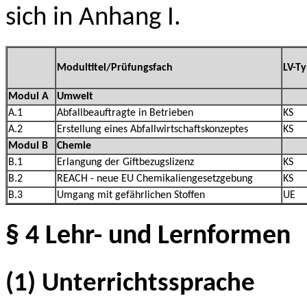
sich in Anhang I.
Modultitel/Prüfungsfach
LV-T
Modul A
Umwelt
A.1
Abfallbeauftragte in Betrieben
KS
A.2
Erstellung eines Abfallwirtschaftskonzeptes
KS
Modul B
Chemie
B.1
Erlangung der Giftbezugslizenz
KS
B.2
REACH - neue EU Chemikaliengesetzgebung
KS
B.3
Umgang mit gefährlichen Stoffen
UE
§ 4 Lehr- und Lernformen
(1) Unterrichtssprache