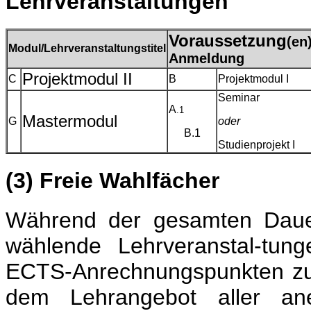
Lehrveranstaltungen
Voraussetzung
(en)
Modul/Lehrveranstaltungstitel
Anmeldung
Projektmodul II
C
B
Projektmodul I
Seminar
A
.1
Mastermodul
G
oder
B.1
Studienprojekt I
(3) Freie Wahlfächer
Während der gesamten Dauer
wählende Lehrveranstal-tu
ECTS-Anrechnungspunkten zu 
dem Lehrangebot aller ane