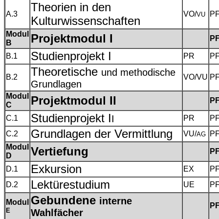
Theorien in den
A.3
VO/
P
VU
Kulturwissenschaften
Modul
Projektmodul I
P
B
Studienprojekt I
B.1
PR
P
Theoretische
und methodische
B.2
VO/VU
P
Grundlagen
Modul
Projektmodul II
P
C
Studienprojekt I
I
C.1
PR
P
Grundlagen der Vermittlung
C.2
VU/
P
AG
Modul
Vertiefung
P
D
Exkursion
D.1
EX
P
Lektürestudium
D.2
UE
P
Gebundene
interne
Modul
P
E
Wahlfächer