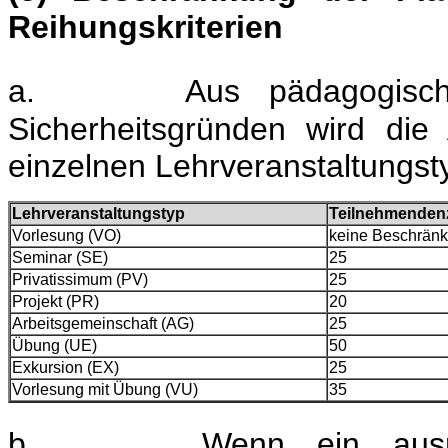
Reihungskriterien
a.
Aus pädagogisch
Sicherheitsgründen wird die
einzelnen Lehrveranstaltungst
Lehrveranstaltungstyp
Teilnehmenden
Vorlesung (VO)
keine Beschrän
Seminar (SE)
25
Privatissimum (PV)
25
Projekt (PR)
20
Arbeitsgemeinschaft (AG)
25
Übung (UE)
50
Exkursion (EX)
25
Vorlesung mit Übung (VU)
35
b.
Wenn ein ausr