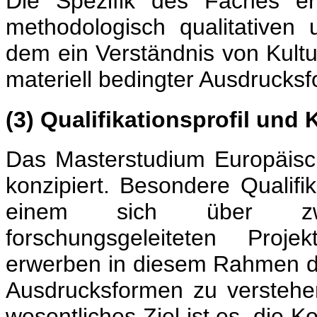
Die Spezifik des Faches er
methodologisch qualitativen 
dem ein Verständnis von Kultu
materiell bedingter Ausdrucksf
(3) Qualifikationsprofil un
Das Masterstudium Europäisch
konzipiert. Besondere Qualifi
einem sich über zwe
forschungsgeleiteten Proje
erwerben in diesem Rahmen die
Ausdrucksformen zu verstehen
wesentliches Ziel ist es, die 