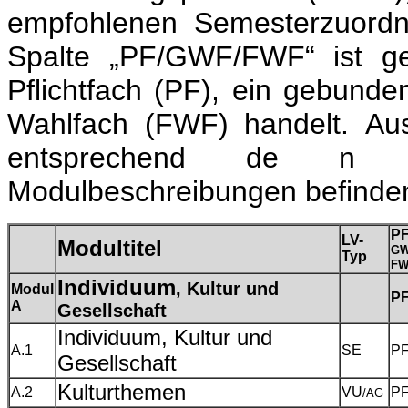
empfohlenen Semesterzuordn
Spalte „PF/GWF/FWF“ ist ge
Pflichtfach (PF), ein gebund
Wahlfach (FWF) handelt.
Au
entsprechend de n V
Modulbeschreibungen befinden 
PF
LV-
Modultitel
GW
Typ
FW
Individuum
, Kultur und
Modul
P
A
Gesellschaft
Individuum, Kultur und
A.1
SE
P
Gesellschaft
Kulturthemen
A.2
VU
P
/AG