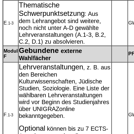
Thematische
Schwerpunktsetzung
: Aus
dem Lehrangebot sind weitere,
E
G
.1-3
noch nicht unter A-D gewählte
Lehrveranstaltungen (A.1-3, B.2,
C.2, D.1) zu absolvieren.
Gebundene
externe
Modul
P
F
Wahlfächer
Lehrveranstaltungen
, z. B. aus
den Bereichen
Kulturwissenschaften, Jüdische
Studien, Soziologie. Eine Liste der
wählbaren Lehrveranstaltungen
wird vor Beginn des Studienjahres
über UNIGRAZonline
F
G
bekanntgegeben.
.1-3
Optional
können bis zu 7 ECTS-