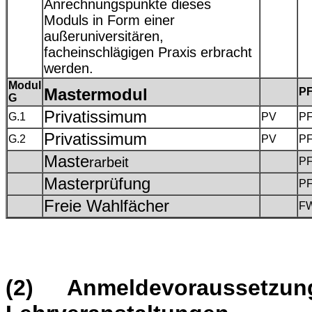
Anrechnungspunkte dieses
Moduls in Form einer
außeruniversitären,
facheinschlägigen Praxis erbracht
werden.
Modul
Mastermodul
P
G
Privatissimum
G.1
PV
P
Privatissimum
G.2
PV
P
Maste
rarbeit
P
Masterprüfung
P
Freie Wahlfächer
F
(2) Anmeldevorausset