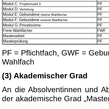
Modul C
PF
: Projektmodul II
Modul D:
PF
Vertiefung
Modul E: Gebundene
PF
interne Wahlfächer
Modul F: Gebundene
PF
externe Wahlfächer
Modul G: Privatissima
PF
Freie Wahlfächer
FWF
Masterarbeit
PF
Masterprüfung
PF
PF = Pflichtfach, GWF = Geb
Wahlfach
(3) Akademischer Grad
An die Absolventinnen und A
der akademische Grad „Master 