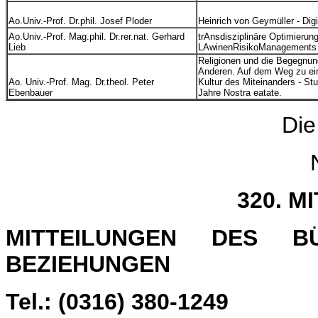
Ao.Univ.-Prof. Dr.phil. Josef Ploder
Heinrich von Geymüller - Digi
Ao.Univ.-Prof. Mag.phil. Dr.rer.nat. Gerhard
trAnsdisziplinäre Optimierun
Lieb
LAwinenRisikoManagement
Religionen und die Begegnu
Anderen. Auf dem Weg zu ei
Ao. Univ.-Prof. Mag. Dr.theol. Peter
Kultur des Miteinanders - St
Ebenbauer
Jahre Nostra eatate.
Die
320. M
MITTEILUNGEN DES B
BEZIEHUNGEN
Tel.: (0316) 380-1249