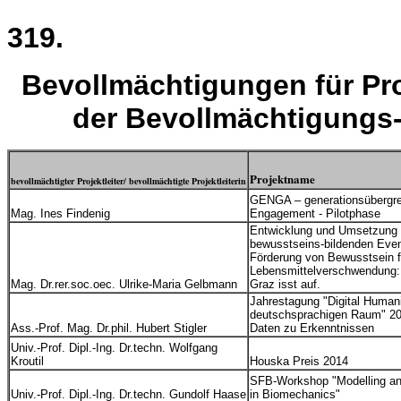
319.
Bevollmächtigungen für Pro
der Bevollmächtigungs-
Projektname
bevollmächtigter Projektleiter/ bevollmächtigte Projektleiterin
GENGA – generationsübergre
Mag. Ines Findenig
Engagement - Pilotphase
Entwicklung und Umsetzung 
bewusstseins-bildenden Even
Förderung von Bewusstsein f
Lebensmittelverschwendung: 
Mag. Dr.rer.soc.oec. Ulrike-Maria Gelbmann
Graz isst auf.
Jahrestagung "Digital Humani
deutschsprachigen Raum" 20
Ass.-Prof. Mag. Dr.phil. Hubert Stigler
Daten zu Erkenntnissen
Univ.-Prof. Dipl.-Ing. Dr.techn. Wolfgang
Kroutil
Houska Preis 2014
SFB-Workshop "Modelling an
Univ.-Prof. Dipl.-Ing. Dr.techn. Gundolf Haase
in Biomechanics"