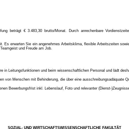
ufung beträgt € 3.483,30 brutto/Monat. Durch anrechenbare Vordienstzei
it. Es erwarten Sie ein angenehmes Arbeitsklima, flexible Arbeitszeiten sowi
on Teamgeist und Freude am Job.
re in Leitungsfunktionen und beim wissenschaftlichen Personal und lädt desha
en von Menschen mit Behinderung, die über eine ausschreibungsadäquate Qua
en Bewerbungsfrist inkl. Lebenslauf, Foto und relevanter (Dienst-)Zeugnisse
SOZIAL- UND WIRTSCHAFTSWISSENSCHAFTLICHE FAKULTÄT