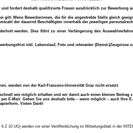
n und fordert deshalb qualifizierte Frauen ausdrücklich zur Bewerbung au
 gilt: Wenn Bewerberinnen, die für die angestrebte Stelle gleich geeig
mtzahl der dauernd Beschäftigten innerhalb der jeweiligen personalrech
ederholt werden. Dies führt zu einer Verlängerung des Auswahlverfah
bungsfrist inkl. Lebenslauf, Foto und relevanter (Dienst-)Zeugnisse un
, werden von der Karl-Franzens-Universität Graz nicht ersetzt.
schnell wie möglich erhalten und wir damit auch einen kleinen Beitrag 
er E-Mail. Geben Sie uns deshalb bitte – wenn möglich – auch Ihre E-M
Papierform. Vielen Dank!
6 Z 10 UG) werden vor einer Veröffentlichung im Mitteilungsblatt in der I