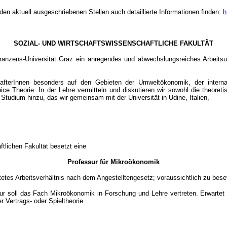
aktuell ausgeschriebenen Stellen auch detaillierte Informationen finden:
h
SOZIAL- UND WIRTSCHAFTSWISSENSCHAFTLICHE FAKULTÄT
-Franzens-Universität Graz ein anregendes und abwechslungsreiches Arbeits
schafterInnen besonders auf den Gebieten der Umweltökonomik, der inte
 Theorie. In der Lehre vermitteln und diskutieren wir sowohl die theore
dium hinzu, das wir gemeinsam mit der Universität in Udine, Italien,
ftlichen Fakultät besetzt eine
Professur für Mikroökonomik
etes Arbeitsverhältnis nach dem Angestelltengesetz; voraussichtlich zu bes
sur soll das Fach Mikroökonomik in Forschung und Lehre vertreten. Erwarte
 Vertrags- oder Spieltheorie.