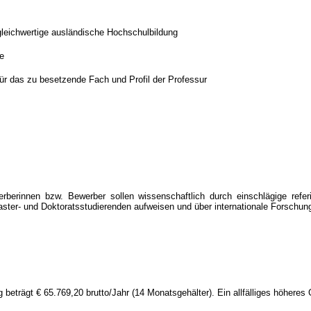
leichwertige ausländische Hochschulbildung
re
für das zu besetzende Fach und Profil der Professur
erinnen bzw. Bewerber sollen wissenschaftlich durch einschlägige referie
aster- und Doktoratsstudierenden aufweisen und über internationale Forschun
g beträgt € 65.769,20 brutto/Jahr (14 Monatsgehälter). Ein allfälliges höhe