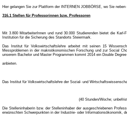
Hier gelangen Sie zur Plattform der INTERNEN JOBBÖRSE, wo Sie neben den 
316.1 Stellen für Professorinnen bzw. Professoren
Mit 3.800 MitarbeiterInnen und rund 30.000 Studierenden bietet die Karl
Institution für die Sicherung des Standorts Steiermark.
Das Institut für Volkswirtschaftslehre arbeitet mit seinen 15 Wissen
Messproblemen in der makroökonomischen Forschung und zur Social Choice
unserem Bachelor und Master Programmen kommt 2014 ein Double Degree Stu
anbieten.
Das Institut für Volkswirtschaftslehre der Sozial- und Wirtschaftswissenscha
(40 Stunden/Woche; unbefrist
Die Stelleninhaberin bzw. der Stelleninhaber der ausgeschriebenen Profes
erwünschten Schwerpunkten in der Industrie- oder Informationsökonomik, der