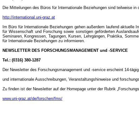
Die Mitteilungen des Büros für Internationale Beziehungen sind teilweise in
http://international.uni-graz.at
Im Büro für Internationale Beziehungen gehen außerdem laufend aktuelle 
für Wissenschaft und Forschung sowie sonstigen geförderten Auslandsaufe
Seminaren, Kongressen, Tagungen, Kursen, Lehrgängen, Praktika, Sommersch
für Internationale Beziehungen zu informieren.
NEWSLETTER DES FORSCHUNGSMANAGEMENT und -SERVICE
Tel.: (0316) 380-1287
Der Newsletter des Forschungsmanagement und -service erscheint 14-tägig 
und internationale Ausschreibungen, Veranstaltungshinweise und forschungs
Zu finden ist der Newsletter auf der Homepage unter der Rubrik „Forschungs
www.uni-graz.at/de/forschen/fms/