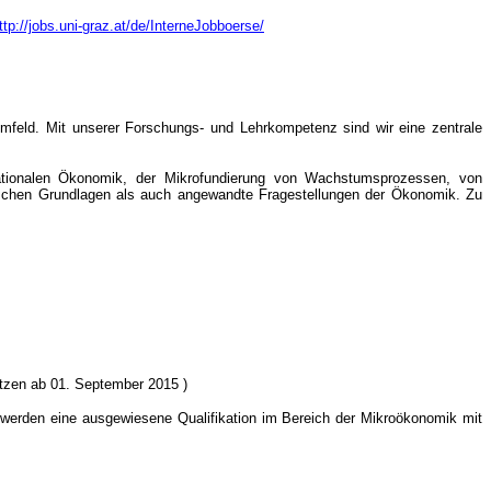
ttp://jobs.uni-graz.at/de/InterneJobboerse/
umfeld. Mit unserer Forschungs- und Lehrkompetenz sind wir eine zentrale
rnationalen Ökonomik, der Mikrofundierung von Wachstumsprozessen, von
tischen Grundlagen als auch angewandte Fragestellungen der Ökonomik. Zu
etzen ab 01. September 2015 )
t werden eine ausgewiesene Qualifikation im Bereich der Mikroökonomik mit