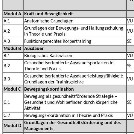
Modul A
Kraft und Beweglichkeit
A.1
Anatomische Grundlagen
VU
Grundlagen der Bewegungs- und Haltungsschulung
A.2
VU
in Theorie und Praxis
A.3
Funktionsgerechtes Körpertraining
SE
Modul B
Ausdauer
B.1
Biologisches Basiswissen
VU
Gesundheitsorientierte Ausdauersportarten in
B.2
SE
Theorie und Praxis
Gesundheitsorientierte Ausdauerleistungsfähigkeit:
B.3
VU
Grundlagen der Trainingslehre
Modul C
Bewegungskoordination
Bewegung als gesundheitsfördernde Strategie –
C.1
Gesundheit und Wohlbefinden durch körperliche
SE
Aktivität
C.2
Bewegungskoordination in Theorie und Praxis
VU
Grundlagen der Gesundheitsförderung und des
Modul D
Managements