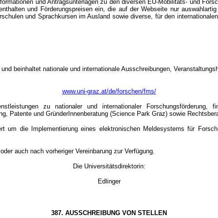
Informationen und Antragsunterlagen zu den diversen EU-Mobilitäts- und Fo
nthalten und Förderungspreisen ein, die auf der Webseite nur auswahlartig
ulen und Sprachkursen im Ausland sowie diverse, für den internationalen Ber
nd beinhaltet nationale und internationale Ausschreibungen, Veranstaltungsh
www.uni-graz.at/de/forschen/fms/
eistungen zu nationaler und internationaler Forschungsförderung, fin
ung, Patente und GründerInnenberatung (Science Park Graz) sowie Rechtsbera
itert um die Implementierung eines elektronischen Meldesystems für Fors
der auch nach vorheriger Vereinbarung zur Verfügung.
Die Universitätsdirektorin:
Edlinger
387. AUSSCHREIBUNG VON STELLEN