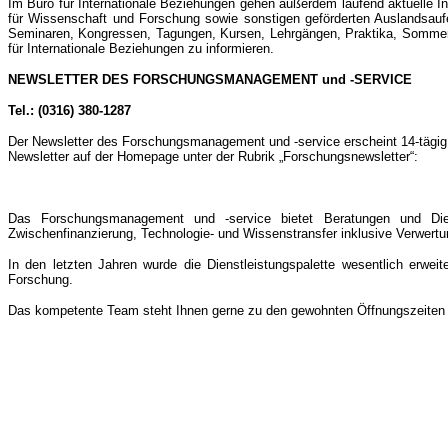
Im Büro für Internationale Beziehungen gehen außerdem laufend aktuelle 
für Wissenschaft und Forschung sowie sonstigen geförderten Auslandsaufe
Seminaren, Kongressen, Tagungen, Kursen, Lehrgängen, Praktika, Sommersch
für Internationale Beziehungen zu informieren.
NEWSLETTER DES FORSCHUNGSMANAGEMENT und -SERVICE
Tel.: (0316) 380-1287
Der Newsletter des Forschungsmanagement und -service erscheint 14-tägig u
Newsletter auf der Homepage unter der Rubrik „Forschungsnewsletter“:
Das Forschungsmanagement und -service bietet Beratungen und Dienstl
Zwischenfinanzierung, Technologie- und Wissenstransfer inklusive Verwert
In den letzten Jahren wurde die Dienstleistungspalette wesentlich erwe
Forschung.
Das kompetente Team steht Ihnen gerne zu den gewohnten Öffnungszeiten o