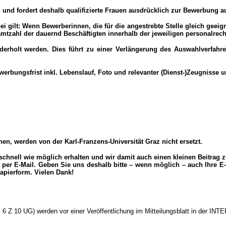
n und fordert deshalb qualifizierte Frauen ausdrücklich zur Bewerbung au
 gilt: Wenn Bewerberinnen, die für die angestrebte Stelle gleich geeig
mtzahl der dauernd Beschäftigten innerhalb der jeweiligen personalrech
ederholt werden. Dies führt zu einer Verlängerung des Auswahlverfah
bungsfrist inkl. Lebenslauf, Foto und relevanter (Dienst-)Zeugnisse un
, werden von der Karl-Franzens-Universität Graz nicht ersetzt.
schnell wie möglich erhalten und wir damit auch einen kleinen Beitrag 
er E-Mail. Geben Sie uns deshalb bitte – wenn möglich – auch Ihre E-M
Papierform. Vielen Dank!
6 Z 10 UG) werden vor einer Veröffentlichung im Mitteilungsblatt in der I